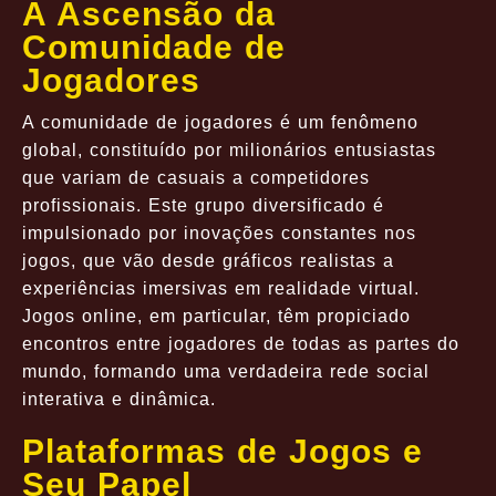
A Ascensão da
Comunidade de
Jogadores
A comunidade de jogadores é um fenômeno
global, constituído por milionários entusiastas
que variam de casuais a competidores
profissionais. Este grupo diversificado é
impulsionado por inovações constantes nos
jogos, que vão desde gráficos realistas a
experiências imersivas em realidade virtual.
Jogos online, em particular, têm propiciado
encontros entre jogadores de todas as partes do
mundo, formando uma verdadeira rede social
interativa e dinâmica.
Plataformas de Jogos e
Seu Papel