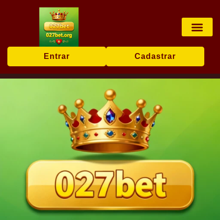
Casino Game
Fishing Game
Comunidade J
Reportagens da M
Entrar
Cadastrar