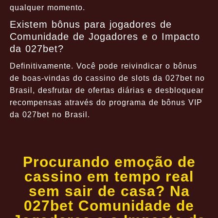
qualquer momento.
Existem bônus para jogadores de
Comunidade de Jogadores e o Impacto
da 027bet?
Definitivamente. Você pode reivindicar o bônus
de boas-vindas do cassino de slots da 027bet no
Brasil, desfrutar de ofertas diárias e desbloquear
recompensas através do programa de bônus VIP
da 027bet no Brasil.
Procurando emoção de
cassino em tempo real
sem sair de casa? Na
027bet Comunidade de