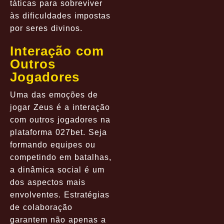
táticas para sobreviver
às dificuldades impostas
por seres divinos.
Interação com
Outros
Jogadores
Uma das emoções de
jogar Zeus é a interação
com outros jogadores na
plataforma 027bet. Seja
formando equipes ou
competindo em batalhas,
a dinâmica social é um
dos aspectos mais
envolventes. Estratégias
de colaboração
garantem não apenas a