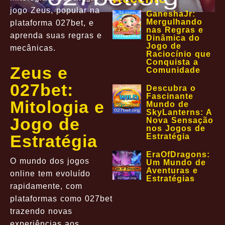
jogo Zeus, popular na
GaneshaJr:
Mergulhando
plataforma 027bet, e
nas Regras e
aprenda suas regras e
Dinâmica do
Jogo de
mecânicas.
Raciocínio que
Conquista a
Zeus e
Comunidade
027bet:
Descubra o
Fascinante
Mitologia e
Mundo de
SkyLanterns: A
Jogo de
Nova Sensação
nos Jogos de
Estratégia
Estratégia
EraOfDragons:
O mundo dos jogos
Um Mundo de
Aventuras e
online tem evoluído
Estratégias
rapidamente, com
plataformas como 027bet
trazendo novas
experiências aos