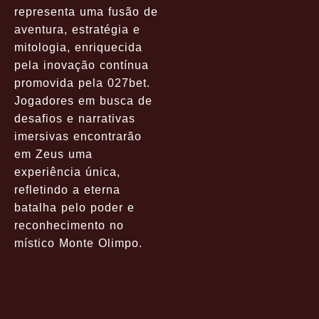
representa uma fusão de
aventura, estratégia e
mitologia, enriquecida
pela inovação contínua
promovida pela 027bet.
Jogadores em busca de
desafios e narrativas
imersivas encontrarão
em Zeus uma
experiência única,
refletindo a eterna
batalha pelo poder e
reconhecimento no
místico Monte Olimpo.