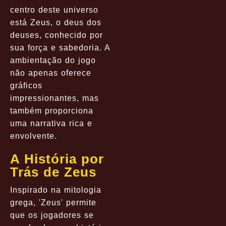
centro deste universo
está Zeus, o deus dos
deuses, conhecido por
sua força e sabedoria. A
ambientação do jogo
não apenas oferece
gráficos
impressionantes, mas
também proporciona
uma narrativa rica e
envolvente.
A História por
Trás de Zeus
Inspirado na mitologia
grega, 'Zeus' permite
que os jogadores se