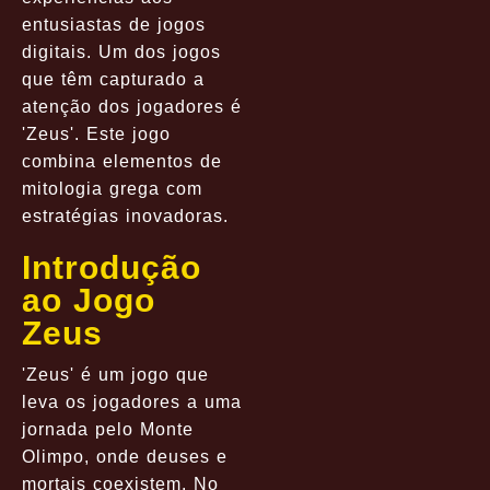
entusiastas de jogos
digitais. Um dos jogos
que têm capturado a
atenção dos jogadores é
'Zeus'. Este jogo
combina elementos de
mitologia grega com
estratégias inovadoras.
Introdução
ao Jogo
Zeus
'Zeus' é um jogo que
leva os jogadores a uma
jornada pelo Monte
Olimpo, onde deuses e
mortais coexistem. No