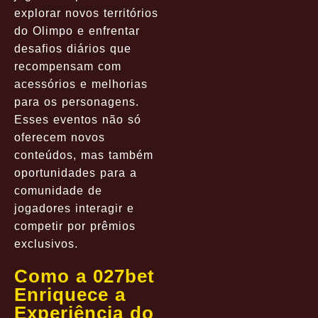
explorar novos territórios
do Olimpo e enfrentar
desafios diários que
recompensam com
acessórios e melhorias
para os personagens.
Esses eventos não só
oferecem novos
conteúdos, mas também
oportunidades para a
comunidade de
jogadores interagir e
competir por prêmios
exclusivos.
Como a 027bet
Enriquece a
Experiência do