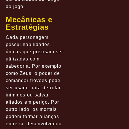
do jogo.
Mecânicas e
Estratégias
Cada personagem
possui habilidades
únicas que precisam ser
utilizadas com
sabedoria. Por exemplo,
como Zeus, o poder de
comandar trovões pode
ser usado para derrotar
inimigos ou salvar
aliados em perigo. Por
outro lado, os mortais
podem formar alianças
entre si, desenvolvendo