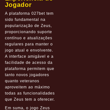
Jogador
A plataforma 027bet tem
sido fundamental na
popularização de Zeus,
proporcionando suporte
contínuo e atualizações
regulares para manter o
jogo atual e envolvente.
A interface amigável e a
facilidade de acesso da
plataforma permitem que
tanto novos jogadores
quanto veteranos
aproveitem ao máximo
todas as funcionalidades
que Zeus tem a oferecer.
Em suma, o jogo Zeus