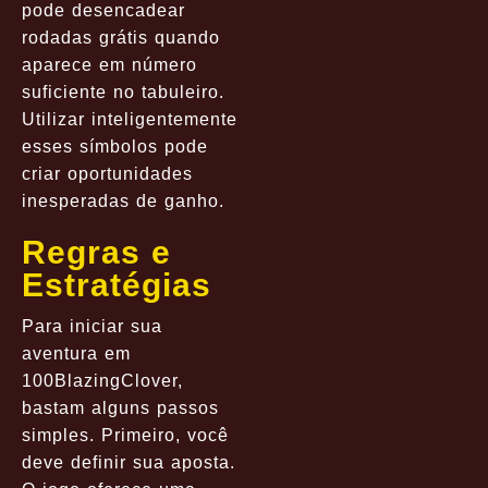
pode desencadear
rodadas grátis quando
aparece em número
suficiente no tabuleiro.
Utilizar inteligentemente
esses símbolos pode
criar oportunidades
inesperadas de ganho.
Regras e
Estratégias
Para iniciar sua
aventura em
100BlazingClover,
bastam alguns passos
simples. Primeiro, você
deve definir sua aposta.