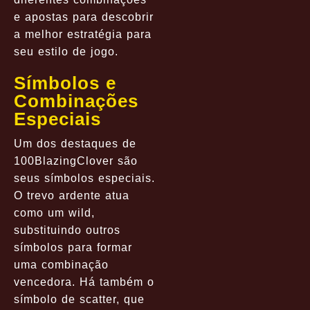
e apostas para descobrir
a melhor estratégia para
seu estilo de jogo.
Símbolos e
Combinações
Especiais
Um dos destaques de
100BlazingClover são
seus símbolos especiais.
O trevo ardente atua
como um wild,
substituindo outros
símbolos para formar
uma combinação
vencedora. Há também o
símbolo de scatter, que