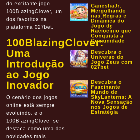
do excitante jogo
GaneshaJr:
Mergulhando
100BlazingClover, um
nas Regras e
dos favoritos na
Dinâmica do
Jogo de
plataforma 027bet.
Raciocínio que
Conquista a
100BlazingClover:
Comunidade
Uma
Descubra o
Universo do
Introdução
Jogo Zeus com
027bet
ao Jogo
Inovador
Descubra o
Fascinante
Mundo de
SkyLanterns: A
O cenário dos jogos
Nova Sensação
online está sempre
nos Jogos de
Estratégia
evoluindo, e o
100BlazingClover se
destaca como uma das
novidades mais