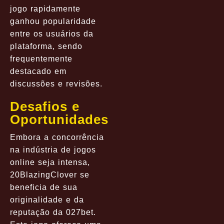
jogo rapidamente
ganhou popularidade
entre os usuários da
plataforma, sendo
frequentemente
destacado em
discussões e revisões.
Desafios e
Oportunidades
Embora a concorrência
na indústria de jogos
online seja intensa,
20BlazingClover se
beneficia de sua
originalidade e da
reputação da 027bet.