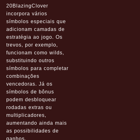
20BlazingClover
incorpora vários
símbolos especiais que
adicionam camadas de
estratégia ao jogo. Os
trevos, por exemplo,
funcionam como wilds,
substituindo outros
símbolos para completar
combinações
vencedoras. Já os
símbolos de bônus
podem desbloquear
rodadas extras ou
multiplicadores,
aumentando ainda mais
as possibilidades de
ganhos.