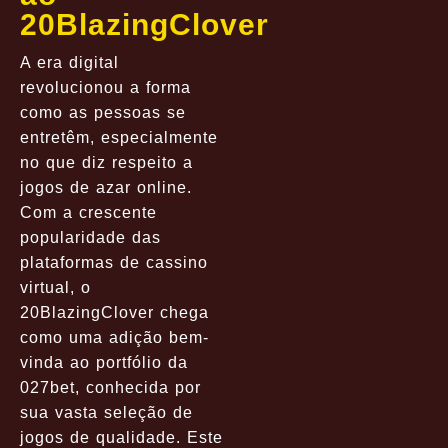
20BlazingClover
A era digital
revolucionou a forma
como as pessoas se
entretêm, especialmente
no que diz respeito a
jogos de azar online.
Com a crescente
popularidade das
plataformas de cassino
virtual, o
20BlazingClover chega
como uma adição bem-
vinda ao portfólio da
027bet, conhecida por
sua vasta seleção de
jogos de qualidade. Este