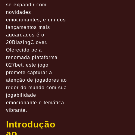
se expandir com
novidades
emocionantes, e um dos
lançamentos mais
aguardados é o
20BlazingClover.
Oferecido pela
renomada plataforma
027bet, este jogo
promete capturar a
atenção de jogadores ao
redor do mundo com sua
jogabilidade
emocionante e temática
vibrante.
Introdução
ao