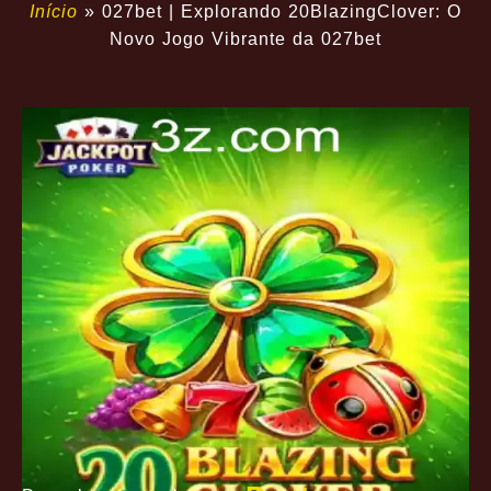
Início
»
027bet | Explorando 20BlazingClover: O
Novo Jogo Vibrante da 027bet