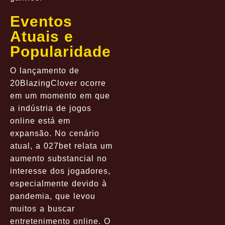
Eventos
Atuais e
Popularidade
O lançamento de
20BlazingClover ocorre
em um momento em que
a indústria de jogos
online está em
expansão. No cenário
atual, a 027bet relata um
aumento substancial no
interesse dos jogadores,
especialmente devido à
pandemia, que levou
muitos a buscar
entretenimento online. O