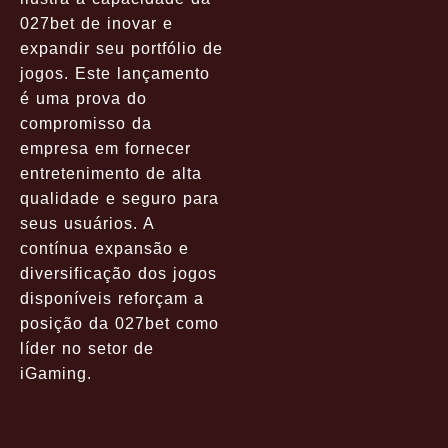
027bet de inovar e
expandir seu portfólio de
jogos. Este lançamento
é uma prova do
compromisso da
empresa em fornecer
entretenimento de alta
qualidade e seguro para
seus usuários. A
contínua expansão e
diversificação dos jogos
disponíveis reforçam a
posição da 027bet como
líder no setor de
iGaming.