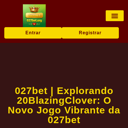
Casino Game
Fishing Game
Comunidade J
Reportagens da M
Entrar
Registrar
027bet | Explorando
20BlazingClover: O
Novo Jogo Vibrante da
027bet