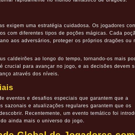
as exigem uma estratégia cuidadosa. Os jogadores c
dos com diferentes tipos de poções mágicas. Cada poç
 dano aos adversários, proteger os próprios dragões o
us caldeirões ao longo do tempo, tornando-os mais po
s é crucial para avançar no jogo, e as decisões devem s
anço através dos níveis.
iais
e eventos e desafios especiais que garantem que a
s sazonais e atualizações regulares garantem que os
escobrir. Recentemente, um evento temático foi introd
do ainda mais o universo do jogo.
ade Global de Jogadores com