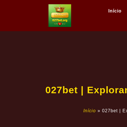
Início
027bet | Explora
Início
»
027bet | E