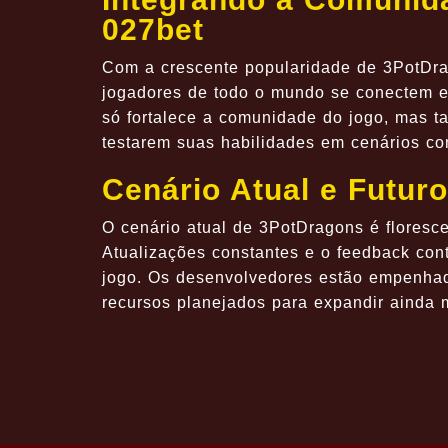
027bet
Com a crescente popularidade de 3PotDrag
jogadores de todo o mundo se conectem e 
só fortalece a comunidade do jogo, mas t
testarem suas habilidades em cenários com
Cenário Atual e Futur
O cenário atual de 3PotDragons é floresc
Atualizações constantes e o feedback co
jogo. Os desenvolvedores estão empenha
recursos planejados para expandir ainda m