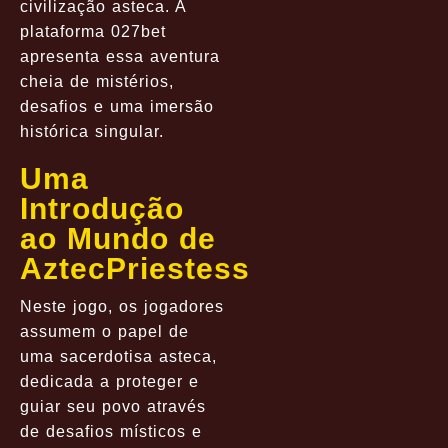
civilização asteca. A
plataforma 027bet
apresenta essa aventura
cheia de mistérios,
desafios e uma imersão
histórica singular.
Uma
Introdução
ao Mundo de
AztecPriestess
Neste jogo, os jogadores
assumem o papel de
uma sacerdotisa asteca,
dedicada a proteger e
guiar seu povo através
de desafios místicos e