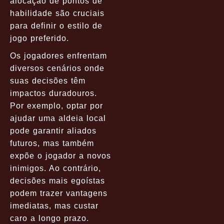
alocação de pontos de
habilidade são cruciais
para definir o estilo de
jogo preferido.
Os jogadores enfrentam
diversos cenários onde
suas decisões têm
impactos duradouros.
Por exemplo, optar por
ajudar uma aldeia local
pode garantir aliados
futuros, mas também
expõe o jogador a novos
inimigos. Ao contrário,
decisões mais egoístas
podem trazer vantagens
imediatas, mas custar
caro a longo prazo.