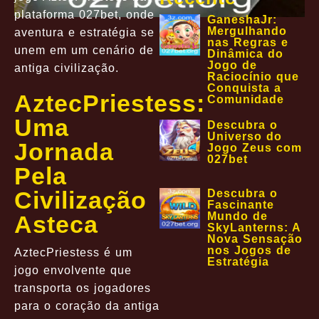
plataforma 027bet, onde
GaneshaJr:
Mergulhando
aventura e estratégia se
nas Regras e
unem em um cenário de
Dinâmica do
Jogo de
antiga civilização.
Raciocínio que
Conquista a
AztecPriestess:
Comunidade
Uma
Descubra o
Universo do
Jornada
Jogo Zeus com
027bet
Pela
Civilização
Descubra o
Fascinante
Mundo de
Asteca
SkyLanterns: A
Nova Sensação
nos Jogos de
AztecPriestess é um
Estratégia
jogo envolvente que
transporta os jogadores
para o coração da antiga