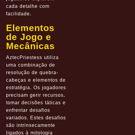
cada detalhe com
facilidade.
Elementos
de Jogo e
Mecânicas
AztecPriestess utiliza
uma combinação de
resolução de quebra-
cabeças e elementos de
estratégia. Os jogadores
precisam gerir recursos,
tomar decisões táticas e
enfrentar desafios
variados. Estes desafios
são intrinsecamente
ligados à mitologia