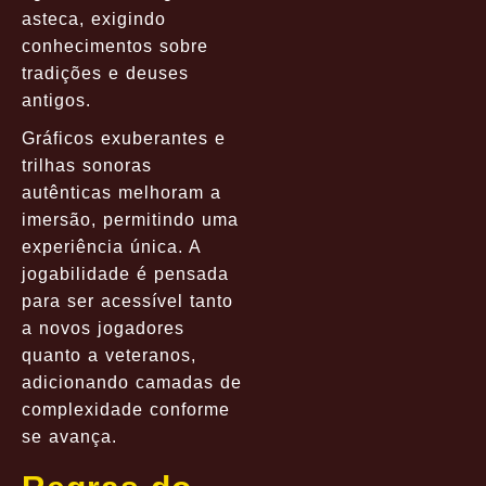
asteca, exigindo
conhecimentos sobre
tradições e deuses
antigos.
Gráficos exuberantes e
trilhas sonoras
autênticas melhoram a
imersão, permitindo uma
experiência única. A
jogabilidade é pensada
para ser acessível tanto
a novos jogadores
quanto a veteranos,
adicionando camadas de
complexidade conforme
se avança.