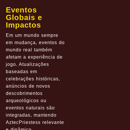
Eventos
Globais e
Impactos
Em um mundo sempre
em mudança, eventos do
mundo real também
afetam a experiência de
jogo. Atualizações
baseadas em
celebrações históricas,
anúncios de novos
descobrimentos
arqueológicos ou
eventos naturais são
integradas, mantendo
AztecPriestess relevante
e dinâmico.