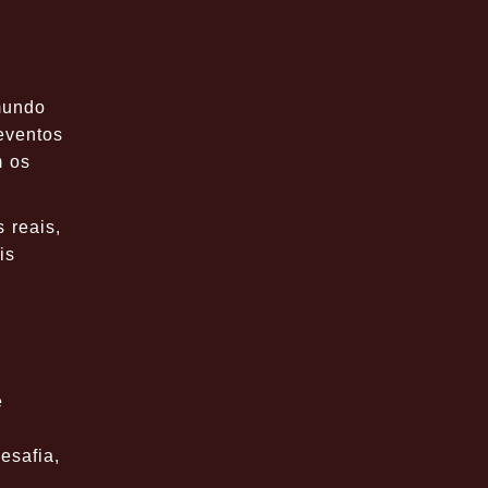
mundo
eventos
m os
 reais,
is
e
esafia,