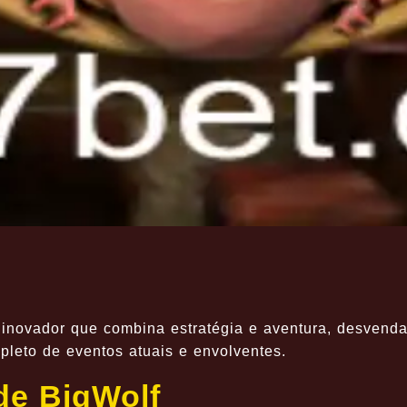
 inovador que combina estratégia e aventura, desvend
pleto de eventos atuais e envolventes.
de BigWolf