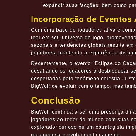
expandir suas facções, bem como par
Incorporação de Eventos 
Com uma base de jogadores ativa e compr
real em seu universo de jogo, promovendo
sazonais e tendências globais resulta e
jogadores, mantendo a experiência de jogo
Recentemente, o evento "Eclipse do Caçado
desafiando os jogadores a desbloquear se
despertadas pelo fenômeno celestial. Est
BigWolf de evoluir com o tempo, mas tamb
Conclusão
BigWolf continua a ser uma presença din
jogadores ao redor do mundo com suas na
explorador curioso ou um estrategista imp
recompensa e evolui continuamente.