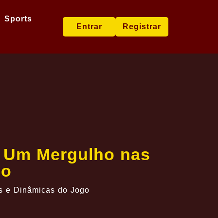
Sports
Entrar
Registrar
: Um Mergulho nas
go
s e Dinâmicas do Jogo