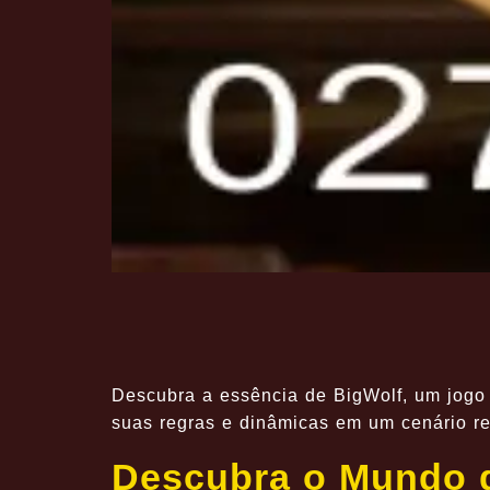
Descubra a essência de BigWolf, um jogo
suas regras e dinâmicas em um cenário re
Descubra o Mundo 