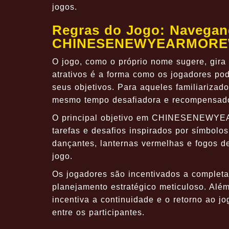
jogos.
Regras do Jogo: Navegan
CHINESENEWYEARMOR
O jogo, como o próprio nome sugere, gira 
atrativos é a forma como os jogadores pod
seus objetivos. Para aqueles familiarizad
mesmo tempo desafiadora e recompensad
O principal objetivo em CHINESENEWYE
tarefas e desafios inspirados por símbolo
dançantes, lanternas vermelhas e fogos de
jogo.
Os jogadores são incentivados a completa
planejamento estratégico meticuloso. Alé
incentiva a continuidade e o retorno ao j
entre os participantes.