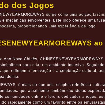
ndo dos Jogos
ESENEWYEARMOREWAYS surge como uma adição fascina
a e mecânicas envolventes. Este jogo oferece uma fus
o moderna, proporcionando uma experiência de jogo
INESENEWYEARMOREWAYS ao
es do Ano Novo Chinês, CHINESENEWYEARMOREWAYS
e simbolismo para criar um ambiente imersivo. Seguindo
s que refletem a renovação e a celebração cultural, as
-pandemia.
S, é mais do que uma simples referência cultural
rtunidades, que atualmente também são ideias explora
e comunidades online e fóruns dedicados a jogos, este
ido rapidamente como um favorito entre os entusiasta