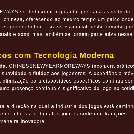
YS se dedicaram a garantir que cada aspecto do 
ral chinesa, oferecendo ao mesmo tempo um palco onde
ores podem brilhar. Faz-se essencial nesta jornada que
suais e sons, mas também se tornem parte ativa nesse r
icos com Tecnologia Moderna
uarda, CHINESENEWYEARMOREWAYS incorpora gráfico
suavidade e fluidez aos jogadores. A experiência móv
 otimização para dispositivos específicos continua se
 uma presença contínua e significativa do jogo no cotid
ireção na qual a indústria dos jogos está caminh
nte futurista e digital, o jogo garante que tradições
maneira inovadora.