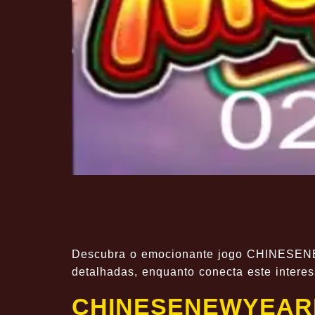
Descubra o emocionante jogo CHINESEN
detalhadas, enquanto conecta este intere
CHINESENEWYEAR