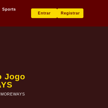
Sports
Entrar
Registrar
o Jogo
AYS
EARMOREWAYS