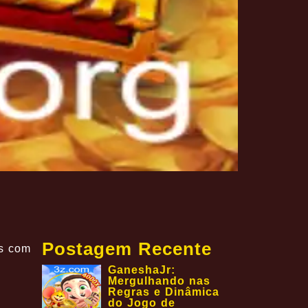
Postagem Recente
es com
GaneshaJr:
Mergulhando nas
Regras e Dinâmica
do Jogo de