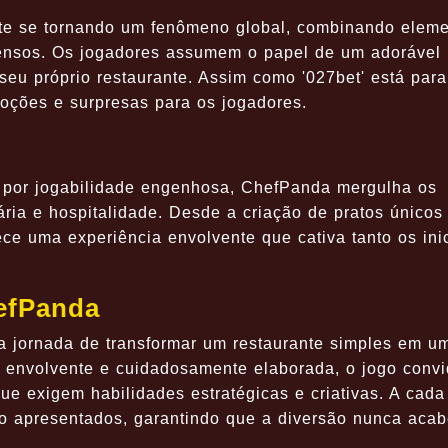
te se tornando um fenômeno global, combinando elem
ntensos. Os jogadores assumem o papel de um adorável
 seu próprio restaurante. Assim como '027bet' está para
oções e surpresas para os jogadores.
 por jogabilidade engenhosa, ChefPanda mergulha os
ria e hospitalidade. Desde a criação de pratos únicos 
ece uma experiência envolvente que cativa tanto os ini
hefPanda
jornada de transformar um restaurante simples em u
va envolvente e cuidadosamente elaborada, o jogo conv
ue exigem habilidades estratégicas e criativas. A cada 
ão apresentados, garantindo que a diversão nunca acab