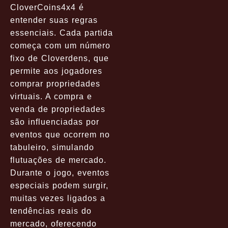
CloverCoins4x4 é
entender suas regras
essenciais. Cada partida
começa com um número
fixo de Cloverdens, que
permite aos jogadores
comprar propriedades
virtuais. A compra e
venda de propriedades
são influenciadas por
eventos que ocorrem no
tabuleiro, simulando
flutuações de mercado.
Durante o jogo, eventos
especiais podem surgir,
muitas vezes ligados a
tendências reais do
mercado, oferecendo