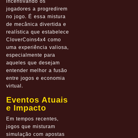
incentivando os
jogadores a progredirem
no jogo. É essa mistura
de mecânica divertida e
realística que estabelece
CloverCoins4x4 como
uma experiência valiosa,
especialmente para
aqueles que desejam
entender melhor a fusão
entre jogos e economia
virtual.
Eventos Atuais
e Impacto
Em tempos recentes,
jogos que misturam
simulação com apostas