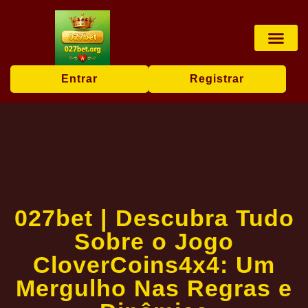
Casino Game
Fishing Game
Comunidade J
Reportagens da M
Entrar
Registrar
027bet | Descubra Tudo
Sobre o Jogo
CloverCoins4x4: Um
Mergulho Nas Regras e