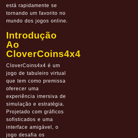
está rapidamente se
tornando um favorito no
mundo dos jogos online.
Introdução
Ao
CloverCoins4x4
CloverCoins4x4 é um
jogo de tabuleiro virtual
que tem como premissa
oferecer uma
experiência imersiva de
simulação e estratégia.
Projetado com gráficos
sofisticados e uma
interface amigável, o
jogo desafia os