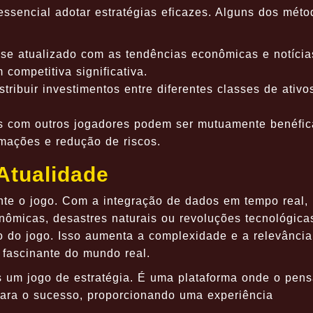
ssencial adotar estratégias eficazes. Alguns dos méto
se atualizado com as tendências econômicas e notícia
ompetitiva significativa.
tribuir investimentos entre diferentes classes de ativo
 com outros jogadores podem ser mutuamente benéfic
rmações e redução de riscos.
Atualidade
ente o jogo. Com a integração de dados em tempo real,
ômicas, desastres naturais ou revoluções tecnológica
o do jogo. Isso aumenta a complexidade e a relevância
fascinante do mundo real.
um jogo de estratégia. É uma plataforma onde o pen
 para o sucesso, proporcionando uma experiência