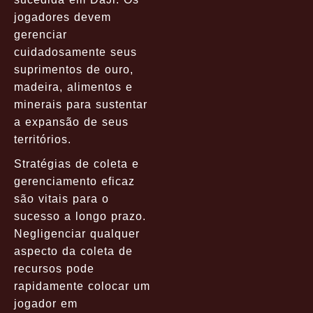
jogadores devem
gerenciar
cuidadosamente seus
suprimentos de ouro,
madeira, alimentos e
minerais para sustentar
a expansão de seus
territórios.
Stratégias de coleta e
gerenciamento eficaz
são vitais para o
sucesso a longo prazo.
Negligenciar qualquer
aspecto da coleta de
recursos pode
rapidamente colocar um
jogador em