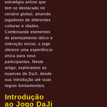
estratégia online que
tem se destacado no
cenário global, atraindo
jogadores de diferentes
culturas e idades.
Combinando elementos
de planejamento tático e
interação social, o jogo
oferece uma experiência
única para seus
participantes. Neste
artigo, exploramos as
nuances de DaJi, desde
sua introdução até suas
regras fundamentais.
Introdução
ao Jogo DaJi