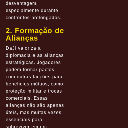
desvantagem,
especialmente durante
confrontos prolongados.
2. Formação de
Alianças
DaJi valoriza a
diplomacia e as alianças
estratégicas. Jogadores
podem formar pactos
com outras facções para
benefícios mútuos, como
proteção militar e trocas
comerciais. Essas
alianças não são apenas
úteis, mas muitas vezes
essenciais para
sobreviver em um