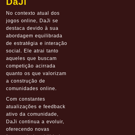
DaJi
No contexto atual dos
jogos online, DaJi se
destaca devido à sua
abordagem equilibrada
de estratégia e interação
social. Ele atrai tanto
aqueles que buscam
competição acirrada
quanto os que valorizam
a construção de
comunidades online.
Com constantes
atualizações e feedback
ativo da comunidade,
DaJi continua a evoluir,
oferecendo novas