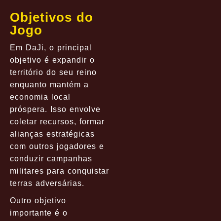
Objetivos do
Jogo
Em DaJi, o principal
objetivo é expandir o
território do seu reino
enquanto mantém a
economia local
próspera. Isso envolve
coletar recursos, formar
alianças estratégicas
com outros jogadores e
conduzir campanhas
militares para conquistar
terras adversárias.
Outro objetivo
importante é o