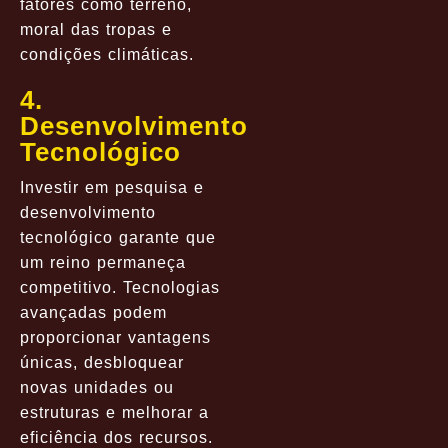
fatores como terreno,
moral das tropas e
condições climáticas.
4.
Desenvolvimento
Tecnológico
Investir em pesquisa e
desenvolvimento
tecnológico garante que
um reino permaneça
competitivo. Tecnologias
avançadas podem
proporcionar vantagens
únicas, desbloquear
novas unidades ou
estruturas e melhorar a
eficiência dos recursos.