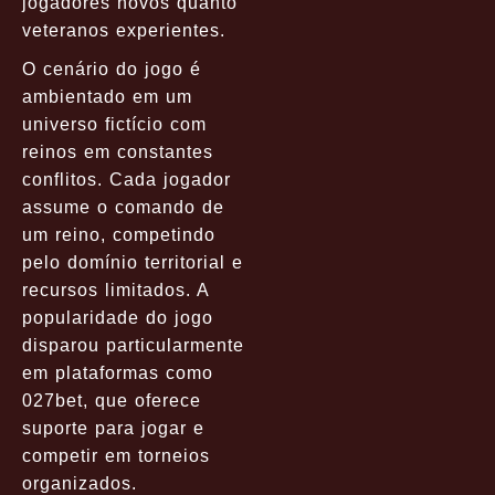
jogadores novos quanto
veteranos experientes.
O cenário do jogo é
ambientado em um
universo fictício com
reinos em constantes
conflitos. Cada jogador
assume o comando de
um reino, competindo
pelo domínio territorial e
recursos limitados. A
popularidade do jogo
disparou particularmente
em plataformas como
027bet, que oferece
suporte para jogar e
competir em torneios
organizados.