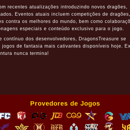
com recentes atualizações introduzindo novos dragões,
lorados. Eventos atuais incluem competições de dragões
des contra os melhores do mundo, bem como colaboraç
onagens especiais e conteúdo exclusivo para o jogo.
e contínuo dos desenvolvedores, DragonsTreasure se
ogos de fantasia mais cativantes disponíveis hoje. Ex
ntura nunca termina!
Provedores de Jogos