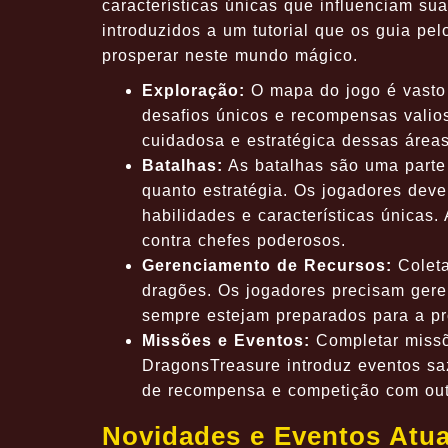
características únicas que influenciam su
introduzidos a um tutorial que os guia pe
prosperar neste mundo mágico.
Exploração:
O mapa do jogo é vasto e
desafios únicos e recompensas valio
cuidadosa e estratégica dessas área
Batalhas:
As batalhas são uma parte 
quanto estratégia. Os jogadores dev
habilidades e características únicas
contra chefes poderosos.
Gerenciamento de Recursos:
Coleta
dragões. Os jogadores precisam gere
sempre estejam preparados para a pr
Missões e Eventos:
Completar missõ
DragonsTreasure introduz eventos sa
de recompensa e competição com out
Novidades e Eventos Atua