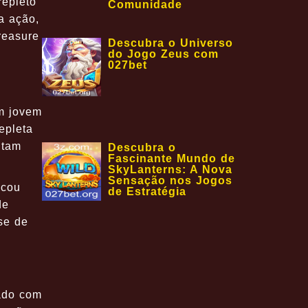
repleto
Comunidade
a ação,
reasure
Descubra o Universo
do Jogo Zeus com
027bet
m jovem
epleta
ntam
Descubra o
Fascinante Mundo de
SkyLanterns: A Nova
Sensação nos Jogos
acou
de Estratégia
de
se de
ado com