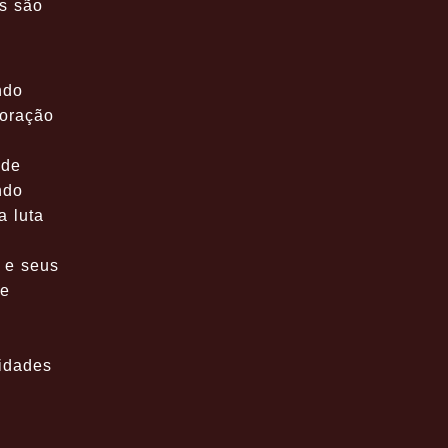
es são
ndo
loração
ade
ndo
a luta
 e seus
ue
idades