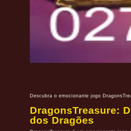
Descubra o emocionante jogo DragonsTrea
DragonsTreasure: D
dos Dragões