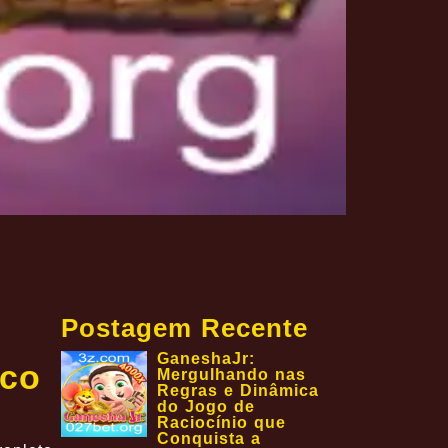
Postagem Recente
GaneshaJr:
ico
Mergulhando nas
Regras e Dinâmica
do Jogo de
Raciocínio que
Conquista a