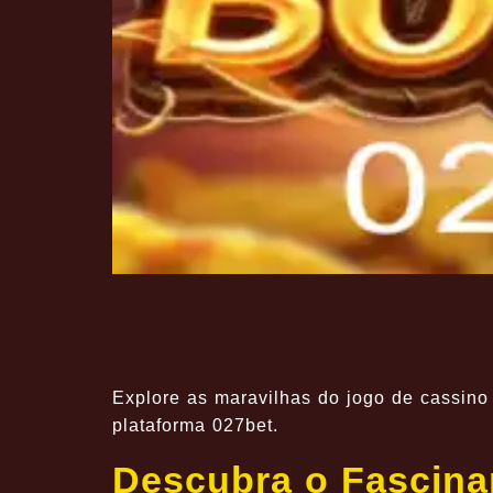
Explore as maravilhas do jogo de cassin
plataforma 027bet.
Descubra o Fascin