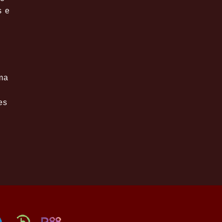
s e
uma
es