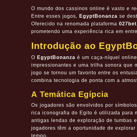
O mundo dos cassinos online é vasto e r
Entre esses jogos,
EgyptBonanza
se dest
Oferecido na renomada plataforma
027bet
prometendo uma experiência rica em entr
Introdução ao EgyptB
O
EgyptBonanza
é um caça-níquel online
impressionantes e uma trilha sonora que 
jogo se tornou um favorito entre os entusi
combina tecnologia de ponta com a atmosfe
A Temática Egípcia
Os jogadores são envolvidos por símbolos
rica iconografia do Egito é utilizada par
antigas lendas de exploração de tumbas e
jogadores têm a oportunidade de explorar
tempo.