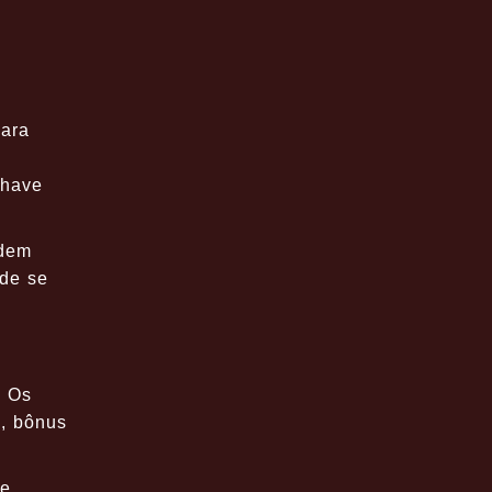
para
chave
odem
 de se
. Os
s, bônus
de