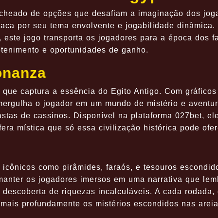
echeado de opções que desafiam a imaginação dos jog
aca por seu tema envolvente e jogabilidade dinâmica.
, este jogo transporta os jogadores para a época dos f
etenimento e oportunidades de ganho.
onanza
 que captura a essência do Egito Antigo. Com gráficos
mergulha o jogador em um mundo de mistério e aventur
astas de cassinos. Disponível na plataforma 027bet, el
ra mística que só essa civilização histórica pode ofer
 icônicos como pirâmides, faraós, e tesouros escondid
a manter os jogadores imersos em uma narrativa que lem
 descoberta de riquezas incalculáveis. A cada rodada,
 mais profundamente os mistérios escondidos nas arei