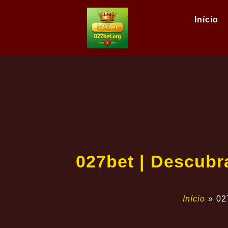
Início
027bet | Descub
Início
»
02