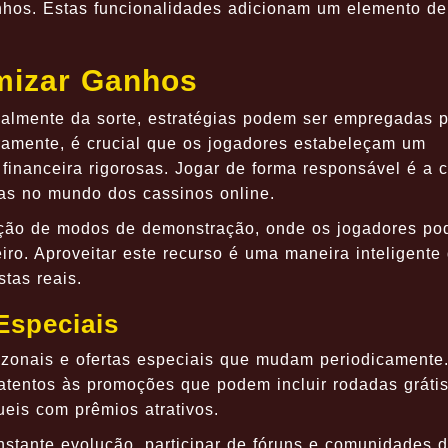
nhos. Estas funcionalidades adicionam um elemento de
imizar Ganhos
almente da sorte, estratégias podem ser empregadas 
ramente, é crucial que os jogadores estabeleçam um
financeira rigorosas. Jogar de forma responsável é a 
ras no mundo dos cassinos online.
ção de modos de demonstração, onde os jogadores p
eiro. Aproveitar este recurso é uma maneira inteligente
stas reais.
Especiais
zonais e ofertas especiais que mudam periodicamente
atentos às promoções que podem incluir rodadas gráti
eis com prêmios atrativos.
stante evolução, participar de fóruns e comunidades 