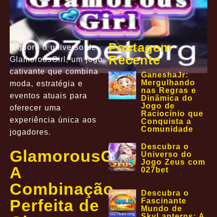
Postagem
Explore o universo de
Recente
GlamorousGirl, um jogo
cativante que combina
GaneshaJr:
Mergulhando
moda, estratégia e
nas Regras e
eventos atuais para
Dinâmica do
Jogo de
oferecer uma
Raciocínio que
experiência única aos
Conquista a
Comunidade
jogadores.
Descubra o
GlamorousGirl:
Universo do
Jogo Zeus com
A
027bet
Combinação
Descubra o
Perfeita de
Fascinante
Mundo de
SkyLanterns: A