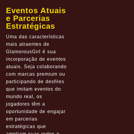
Eventos Atuais
e Parcerias
Estratégicas
Uma das características
mais atraentes de
GlamorousGirl é sua
incorporação de eventos
atuais. Seja colaborando
com marcas premium ou
participando de desfiles
que imitam eventos do
mundo real, os
jogadores têm a
oportunidade de engajar
em parcerias
estratégicas que
ampliam suas redes e