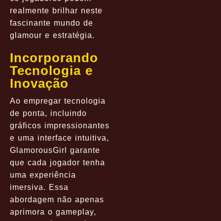
realmente brilhar neste
fascinante mundo de
glamour e estratégia.
Incorporando
Tecnologia e
Inovação
Ao empregar tecnologia
de ponta, incluindo
gráficos impressionantes
e uma interface intuitiva,
GlamorousGirl garante
que cada jogador tenha
uma experiência
imersiva. Essa
abordagem não apenas
aprimora o gameplay,