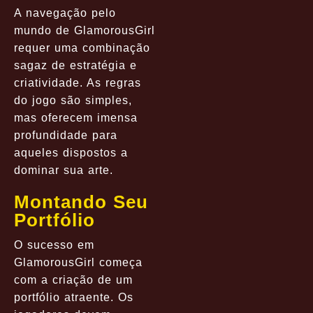
A navegação pelo
mundo de GlamorousGirl
requer uma combinação
sagaz de estratégia e
criatividade. As regras
do jogo são simples,
mas oferecem imensa
profundidade para
aqueles dispostos a
dominar sua arte.
Montando Seu
Portfólio
O sucesso em
GlamorousGirl começa
com a criação de um
portfólio atraente. Os