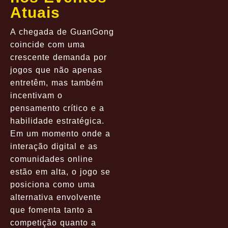
Atuais
A chegada de GuanGong
coincide com uma
crescente demanda por
jogos que não apenas
entretêm, mas também
incentivam o
pensamento crítico e a
habilidade estratégica.
Em um momento onde a
interação digital e as
comunidades online
estão em alta, o jogo se
posiciona como uma
alternativa envolvente
que fomenta tanto a
competição quanto a