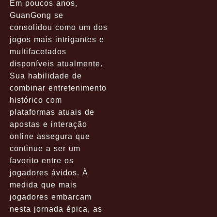
Em poucos anos,
GuanGong se
consolidou como um dos
jogos mais intrigantes e
multifacetados
disponíveis atualmente.
Sua habilidade de
combinar entretenimento
histórico com
plataformas atuais de
apostas e interação
online assegura que
continue a ser um
favorito entre os
jogadores ávidos. À
medida que mais
jogadores embarcam
nesta jornada épica, as