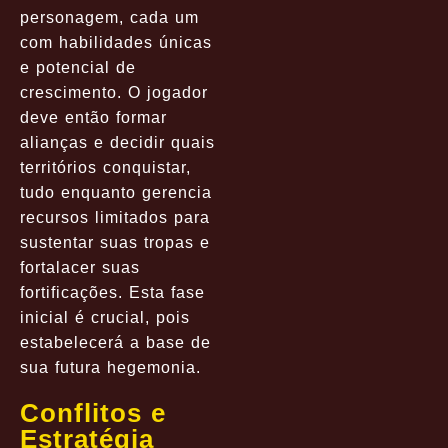
personagem, cada um
com habilidades únicas
e potencial de
crescimento. O jogador
deve então formar
alianças e decidir quais
territórios conquistar,
tudo enquanto gerencia
recursos limitados para
sustentar suas tropas e
fortalacer suas
fortificações. Esta fase
inicial é crucial, pois
estabelecerá a base de
sua futura hegemonia.
Conflitos e
Estratégia