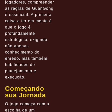
jogadores, compreender
as regras de GuanGong
é essencial. A primeira
coisa a ter em mente é
que o jogo é
profundamente
estratégico, exigindo
não apenas
conhecimento do
enredo, mas também
habilidades de
planejamento e
execução.
Começando
sua Jornada
O jogo começa com a
escolha de um