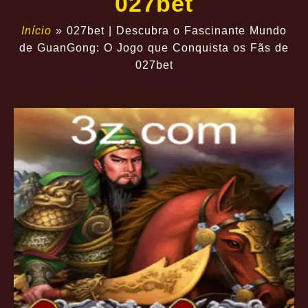
027bet
Início
»
027bet | Descubra o Fascinante Mundo
de GuanGong: O Jogo que Conquista os Fãs de
027bet