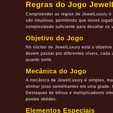
Regras do Jogo Jewel
Compreender as regras de JewelLuxury é c
são intuitivas, permitindo que novos jog
complexidade suficiente para desafiar os 
Objetivo do Jogo
No núcleo de JewelLuxury está o objetivo
devem passar por diferentes níveis, cada
quanto sorte.
Mecânica do Jogo
A mecânica de JewelLuxury é simples, mas
alinhar joias semelhantes em uma grade. 
Destaques de bônus e multiplicadores ofe
pontos obtidos.
Elementos Especiais