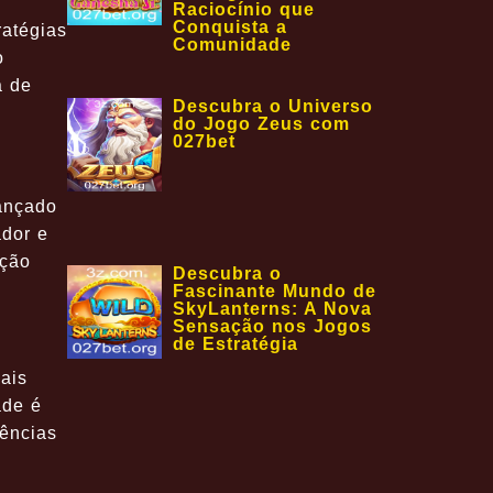
Raciocínio que
Conquista a
atégias
Comunidade
o
a de
Descubra o Universo
do Jogo Zeus com
027bet
ançado
ador e
ação
Descubra o
Fascinante Mundo de
SkyLanterns: A Nova
Sensação nos Jogos
de Estratégia
ais
ade é
iências