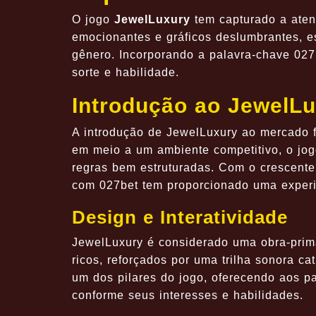
O jogo
JewelLuxury
tem capturado a aten
emocionantes e gráficos deslumbrantes, es
gênero. Incorporando a palavra-chave
027
sorte e habilidade.
Introdução ao JewelL
A introdução de JewelLuxury ao mercado 
em meio a um ambiente competitivo, o jog
regras bem estruturadas. Com o crescente 
com
027bet
tem proporcionado uma experi
Design e Interatividade
JewelLuxury é considerado uma obra-prim
ricos, reforçados por uma trilha sonora ca
um dos pilares do jogo, oferecendo aos pa
conforme seus interesses e habilidades.