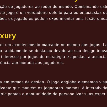
ção de jogadores ao redor do mundo. Combinando estr
te jogo é um verdadeiro deleite para os entusiastas d
bet
, os jogadores podem experimentar uma fusão únic
uxury
foi um acontecimento marcante no mundo dos jogos. L
o rapidamente se destacou devido ao seu design inov
interesse por jogos de estratégia e apostas, a associ
ência aprimorada aos jogadores.
a em termos de design. O jogo engloba elementos visu
tivante que mantém os jogadores imersos. A interativid
rticipantes a oportunidade de personalizar suas exper