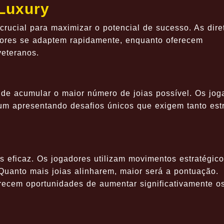
Luxury
rucial para maximizar o potencial de sucesso. As diret
adores se adaptem rapidamente, enquanto oferecem
veteranos.
 de acumular o maior número de joias possível. Os jog
 um apresentando desafios únicos que exigem tanto est
 eficaz. Os jogadores utilizam movimentos estratégico
Quanto mais joias alinharem, maior será a pontuação.
recem oportunidades de aumentar significativamente o