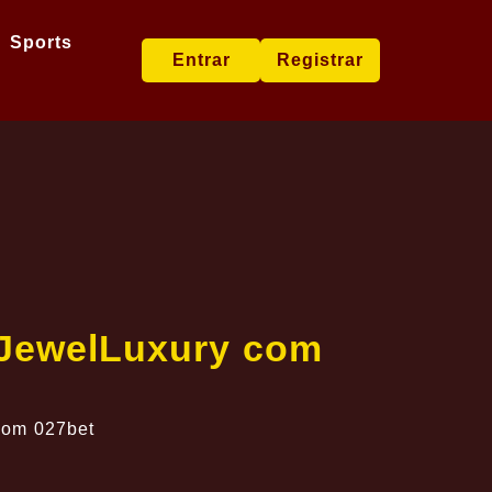
Sports
Entrar
Registrar
 JewelLuxury com
com 027bet