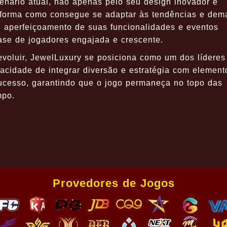
enário atual, não apenas pelo seu design inovador e
 forma como consegue se adaptar às tendências e de
 aperfeiçoamento de suas funcionalidades e eventos
ase de jogadores engajada e crescente.
voluir, JewelLuxury se posiciona como um dos lídere
acidade de integrar diversão e estratégia com element
ucesso, garantindo que o jogo permaneça no topo das
mpo.
Provedores de Jogos