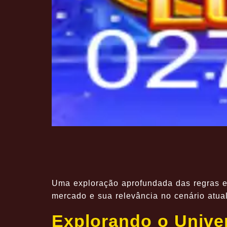
Uma exploração aprofundada das regras e 
mercado e sua relevância no cenário atual
Explorando o Unive