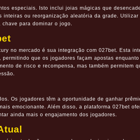
tos especiais. Isto inclui joias mágicas que desencad
 inteiras ou reorganização aleatória da grade. Utilizar
a chave para dominar o jogo.
bet
uxury no mercado é sua integração com
027bet
. Esta in
 permitindo que os jogadores façam apostas enquanto
mento de risco e recompensa, mas também permitem q
essão.
plos. Os jogadores têm a oportunidade de ganhar prêmi
mais emocionante. Além disso, a plataforma 027bet ofe
tar ainda mais o engajamento dos jogadores.
Atual