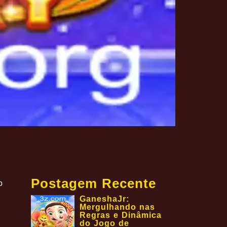
Postagem Recente
o
GaneshaJr:
Mergulhando nas
Regras e Dinâmica
do Jogo de