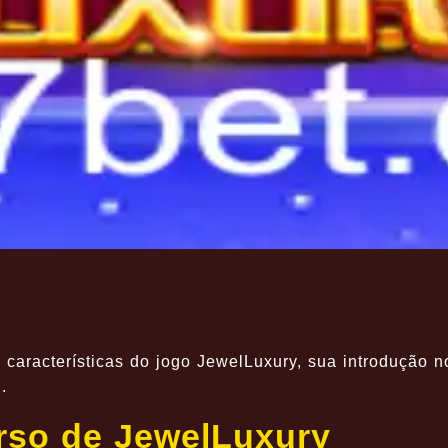
características do jogo JewelLuxury, sua introdução n
.
rso de JewelLuxury