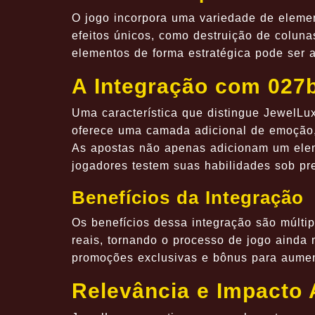
O jogo incorpora uma variedade de elemen
efeitos únicos, como destruição de colunas
elementos de forma estratégica pode ser 
A Integração com 027
Uma característica que distingue JewelL
oferece uma camada adicional de emoção,
As apostas não apenas adicionam um ele
jogadores testem suas habilidades sob pr
Benefícios da Integração
Os benefícios dessa integração são múlti
reais, tornando o processo de jogo ainda 
promoções exclusivas e bônus para aumen
Relevância e Impacto 