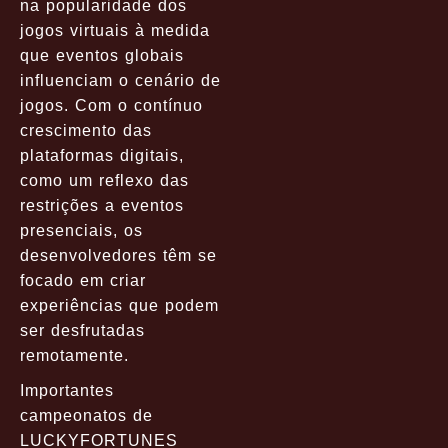
na popularidade dos
jogos virtuais à medida
que eventos globais
influenciam o cenário de
jogos. Com o contínuo
crescimento das
plataformas digitais,
como um reflexo das
restrições a eventos
presenciais, os
desenvolvedores têm se
focado em criar
experiências que podem
ser desfrutadas
remotamente.
Importantes
campeonatos de
LUCKYFORTUNES