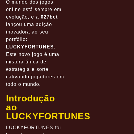
O mundo dos jogos
online está sempre em
evolução, e a
027bet
lançou uma adição
inovadora ao seu
portfólio:
LUCKYFORTUNES
.
Este novo jogo é uma
mistura única de
estratégia e sorte,
cativando jogadores em
todo o mundo.
Introdução
ao
LUCKYFORTUNES
LUCKYFORTUNES foi