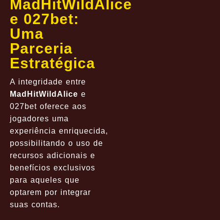
MadHitWildAlice
e 027bet:
Uma
Parceria
Estratégica
A integridade entre
MadHitWildAlice
e
027bet oferece aos
jogadores uma
experiência enriquecida,
possibilitando o uso de
recursos adicionais e
benefícios exclusivos
para aqueles que
optarem por integrar
suas contas.