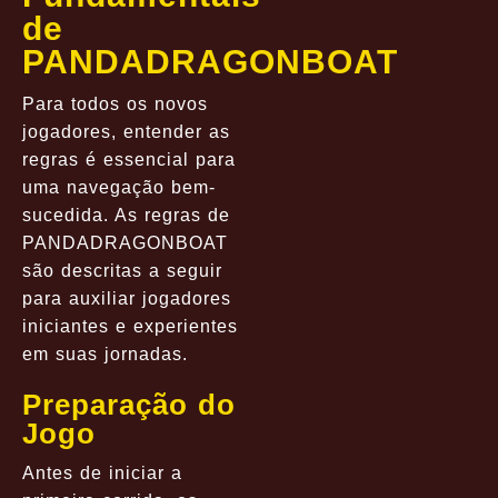
de
PANDADRAGONBOAT
Para todos os novos
jogadores, entender as
regras é essencial para
uma navegação bem-
sucedida. As regras de
PANDADRAGONBOAT
são descritas a seguir
para auxiliar jogadores
iniciantes e experientes
em suas jornadas.
Preparação do
Jogo
Antes de iniciar a