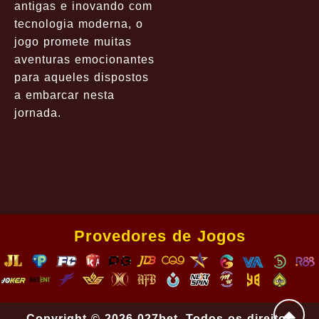
antigas e inovando com
tecnologia moderna, o
jogo promete muitas
aventuras emocionantes
para aqueles dispostos
a embarcar nesta
jornada.
Provedores de Jogos
Copyright © 2026 027bet. Todos os direitos