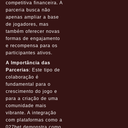
competitiva financeira. A
parceria busca não
apenas ampliar a base
de jogadores, mas
também oferecer novas
formas de engajamento
e recompensa para os
participantes ativos.
A Importância das
Parcerias
: Este tipo de
colaboração é
fundamental para o
crescimento do jogo e
para a criação de uma
comunidade mais
vibrante. A integração
com plataformas como a
027bet demonstra como