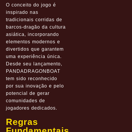
O conceito do jogo é
inspirado nas
tradicionais corridas de
barcos-dragão da cultura
asiática, incorporando
elementos modernos e
divertidos que garantem
uma experiência única.
Desde seu lançamento,
PANDADRAGONBOAT
tem sido reconhecido
por sua inovação e pelo
potencial de gerar
comunidades de
jogadores dedicados.
Regras
Fundamentais