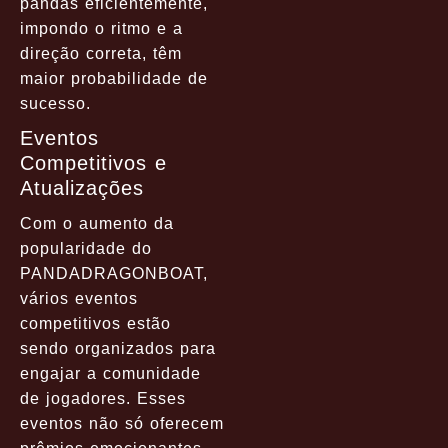
pandas eficientemente,
impondo o ritmo e a
direção correta, têm
maior probabilidade de
sucesso.
Eventos
Competitivos e
Atualizações
Com o aumento da
popularidade do
PANDADRAGONBOAT,
vários eventos
competitivos estão
sendo organizados para
engajar a comunidade
de jogadores. Esses
eventos não só oferecem