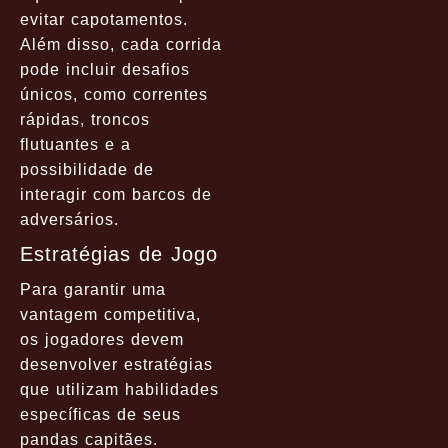
evitar capotamentos.
Além disso, cada corrida
pode incluir desafios
únicos, como correntes
rápidas, troncos
flutuantes e a
possibilidade de
interagir com barcos de
adversários.
Estratégias de Jogo
Para garantir uma
vantagem competitiva,
os jogadores devem
desenvolver estratégias
que utilizam habilidades
específicas de seus
pandas capitães.