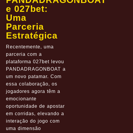
e 027bet:
Uma
Parceria
Estratégica
Recentemente, uma
parceria com a
plataforma 027bet levou
PANDADRAGONBOAT a
um novo patamar. Com
essa colaboração, os
jogadores agora têm a
emocionante
oportunidade de apostar
em corridas, elevando a
interação do jogo com
uma dimensão