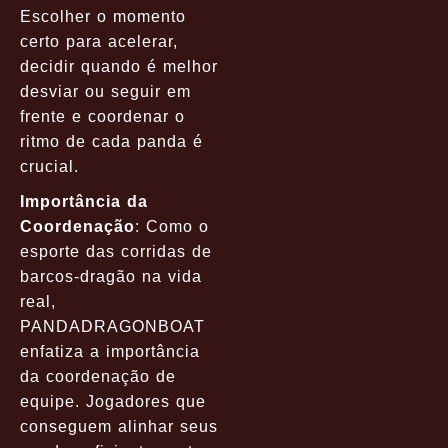
Escolher o momento
certo para acelerar,
decidir quando é melhor
desviar ou seguir em
frente e coordenar o
ritmo de cada panda é
crucial.
Importância da
Coordenação
: Como o
esporte das corridas de
barcos-dragão na vida
real,
PANDADRAGONBOAT
enfatiza a importância
da coordenação de
equipe. Jogadores que
conseguem alinhar seus