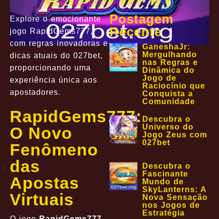
Postagem
Explore o emocionante
Recente
jogo RapidGems777,
com regras inovadoras e
GaneshaJr:
Mergulhando
dicas atuais do 027bet,
nas Regras e
proporcionando uma
Dinâmica do
Jogo de
experiência única aos
Raciocínio que
apostadores.
Conquista a
Comunidade
RapidGems777:
Descubra o
Universo do
O Novo
Jogo Zeus com
027bet
Fenômeno
das
Descubra o
Fascinante
Apostas
Mundo de
SkyLanterns: A
Virtuais
Nova Sensação
nos Jogos de
Estratégia
O jogo
RapidGems777