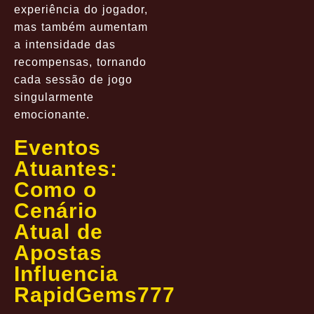
experiência do jogador,
mas também aumentam
a intensidade das
recompensas, tornando
cada sessão de jogo
singularmente
emocionante.
Eventos
Atuantes:
Como o
Cenário
Atual de
Apostas
Influencia
RapidGems777