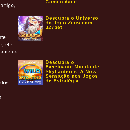
Comunidade
artigo,
Descubra o Universo
do Jogo Zeus com
027bet
nte
, ele
ivamente
Descubra o
Fascinante Mundo de
SkyLanterns: A Nova
Sensação nos Jogos
de Estratégia
idos.
o.