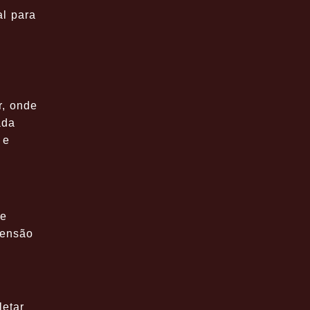
al para
r, onde
ada
 e
se
eensão
letar