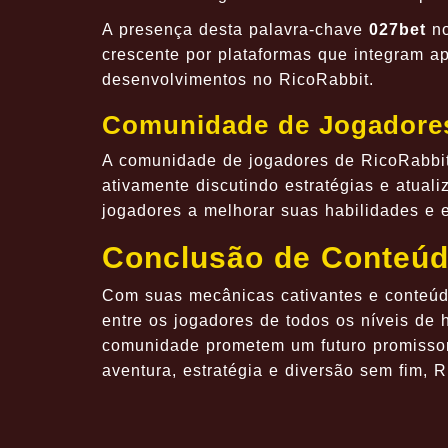
A presença desta palavra-chave
027bet
no
crescente por plataformas que integram ap
desenvolvimentos no RicoRabbit.
Comunidade de Jogadore
A comunidade de jogadores de RicoRabbit 
ativamente discutindo estratégias e atual
jogadores a melhorar suas habilidades e e
Conclusão de Conteú
Com suas mecânicas cativantes e conteúd
entre os jogadores de todos os níveis de 
comunidade prometem um futuro promissor
aventura, estratégia e diversão sem fim, 