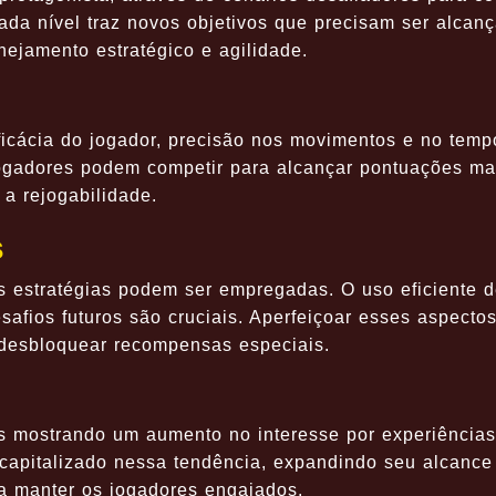
ada nível traz novos objetivos que precisam ser alcan
nejamento estratégico e agilidade.
icácia do jogador, precisão nos movimentos e no temp
jogadores podem competir para alcançar pontuações ma
 a rejogabilidade.
s
s estratégias podem ser empregadas. O uso eficiente 
afios futuros são cruciais. Aperfeiçoar esses aspecto
e desbloquear recompensas especiais.
 mostrando um aumento no interesse por experiências
 capitalizado nessa tendência, expandindo seu alcance
ra manter os jogadores engajados.