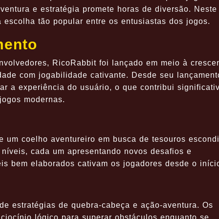
entura e estratégia promete horas de diversão. Neste 
escolha tão popular entre os entusiastas dos jogos.
mento
nvolvedores, RicoRabbit foi lançado em meio à cresce
ade com jogabilidade cativante. Desde seu lançamento
r a experiência do usuário, o que contribui significat
 jogos modernas.
de um coelho aventureiro em busca de tesouros escond
 níveis, cada um apresentando novos desafios e
eis bem elaborados cativam os jogadores desde o iníci
 de estratégias de quebra-cabeça e ação-aventura. Os
ciocínio lógico para superar obstáculos enquanto se