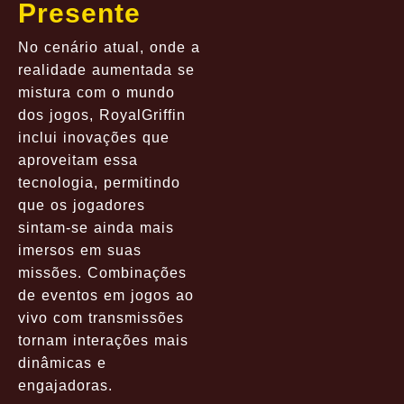
Presente
No cenário atual, onde a
realidade aumentada se
mistura com o mundo
dos jogos, RoyalGriffin
inclui inovações que
aproveitam essa
tecnologia, permitindo
que os jogadores
sintam-se ainda mais
imersos em suas
missões. Combinações
de eventos em jogos ao
vivo com transmissões
tornam interações mais
dinâmicas e
engajadoras.