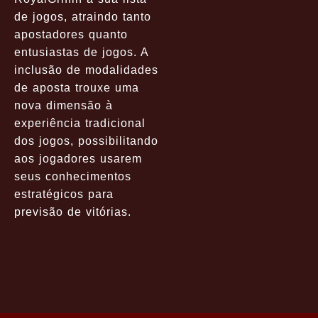
de jogos, atraindo tanto
apostadores quanto
entusiastas de jogos. A
inclusão de modalidades
de aposta trouxe uma
nova dimensão à
experiência tradicional
dos jogos, possibilitando
aos jogadores usarem
seus conhecimentos
estratégicos para
previsão de vitórias.