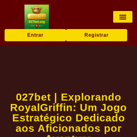
Casino Game
Fishing Game
Comunidade J
Reportagens da M
Entrar
Registrar
027bet | Explorando
RoyalGriffin: Um Jogo
Estratégico Dedicado
aos Aficionados por