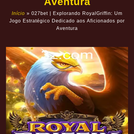
Aventura
Início
»
027bet | Explorando RoyalGriffin: Um
Jogo Estratégico Dedicado aos Aficionados por
Aventura