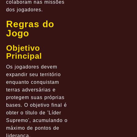
colaboram nas missões
dos jogadores.
Regras do
Jogo
Objetivo
Principal
Os jogadores devem
expandir seu território
enquanto conquistam
terras adversárias e
protegem suas próprias
bases. O objetivo final é
obter o título de 'Líder
Supremo', acumulando o
máximo de pontos de
liderança.