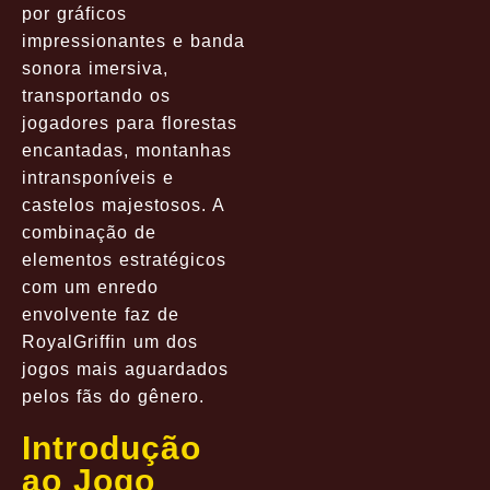
por gráficos
impressionantes e banda
sonora imersiva,
transportando os
jogadores para florestas
encantadas, montanhas
intransponíveis e
castelos majestosos. A
combinação de
elementos estratégicos
com um enredo
envolvente faz de
RoyalGriffin um dos
jogos mais aguardados
pelos fãs do gênero.
Introdução
ao Jogo