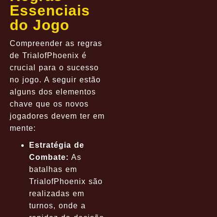
Essenciais
do Jogo
Compreender as regras
de TrialofPhoenix é
crucial para o sucesso
no jogo. A seguir estão
alguns dos elementos
chave que os novos
jogadores devem ter em
mente:
Estratégia de
Combate:
As
batalhas em
TrialofPhoenix são
realizadas em
turnos, onde a