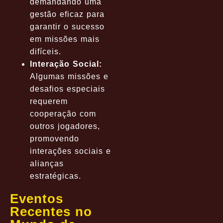
demandando uma
gestão eficaz para
garantir o sucesso
em missões mais
difíceis.
Interação Social:
Algumas missões e
desafios especiais
requerem
cooperação com
outros jogadores,
promovendo
interações sociais e
alianças
estratégicas.
Eventos
Recentes no