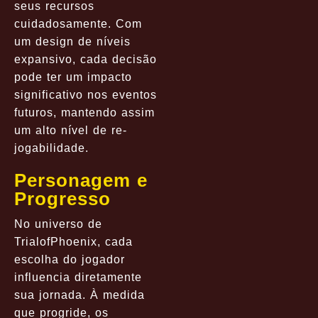
seus recursos
cuidadosamente. Com
um design de níveis
expansivo, cada decisão
pode ter um impacto
significativo nos eventos
futuros, mantendo assim
um alto nível de re-
jogabilidade.
Personagem e
Progresso
No universo de
TrialofPhoenix, cada
escolha do jogador
influencia diretamente
sua jornada. À medida
que progride, os