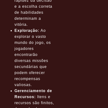
rapidez da decisão
e a escolha correta
de habilidades
determinam a
vitória.
Exploração:
Ao
explorar o vasto
mundo do jogo, os
jogadores
encontrarão
diversas missões
secundárias que
podem oferecer
recompensas
valiosas.
Gerenciamento de
Recursos:
Itens e
recursos são finitos,