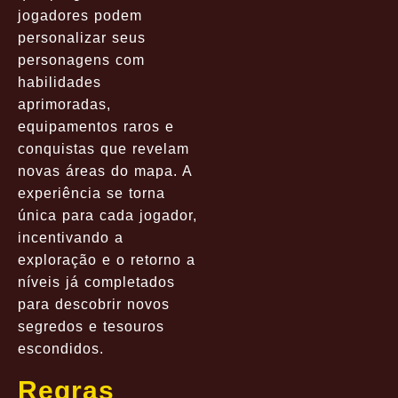
jogadores podem
personalizar seus
personagens com
habilidades
aprimoradas,
equipamentos raros e
conquistas que revelam
novas áreas do mapa. A
experiência se torna
única para cada jogador,
incentivando a
exploração e o retorno a
níveis já completados
para descobrir novos
segredos e tesouros
escondidos.
Regras