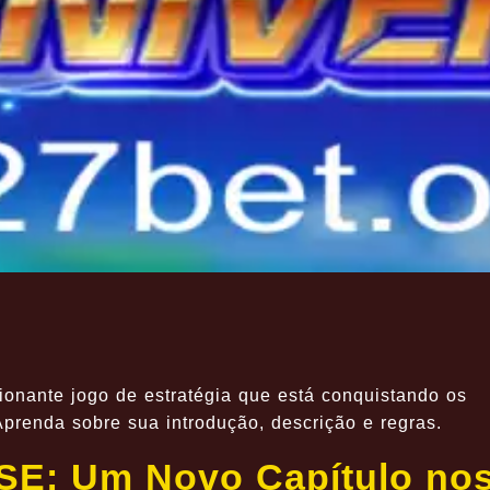
nte jogo de estratégia que está conquistando os
prenda sobre sua introdução, descrição e regras.
: Um Novo Capítulo no