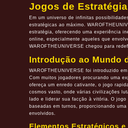
Jogos de Estratégia
Em um universo de infinitas possibilidade
estratégicas ao máximo. WAROFTHEUNIVE
estratégia, oferecendo uma experiência in
online, especialmente aqueles que envolv
WAROFTHEUNIVERSE chegou para redefin
Introdução ao Mund
WAROFTHEUNIVERSE foi introduzido em um
Com muitos jogadores procurando uma ex
ofereça um enredo cativante, o jogo rap
cosmos vasto, onde várias civilizações lu
lado e liderar sua facção à vitória. O jo
baseadas em turnos, proporcionando uma
envolvidos.
Elementos Estratégicos e