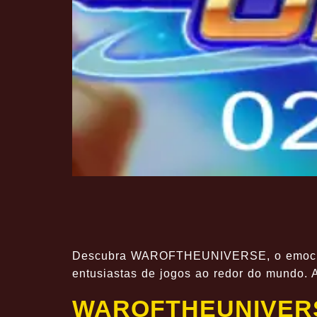
Descubra WAROFTHEUNIVERSE, o emociona
entusiastas de jogos ao redor do mundo. A
WAROFTHEUNIVERSE