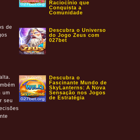
Raciocínio que
Conquista a
Comunidade
os de
Descubra o Universo
gos
do Jogo Zeus com
027bet
lta.
Descubra o
Fascinante Mundo de
também
SkyLanterns: A Nova
Sensação nos Jogos
m um
de Estratégia
r seu
decisões
nte