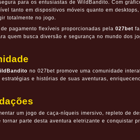
segura para os entusiastas de WildBandito. Com gráfic
ível tanto em dispositivos móveis quanto em desktops,
ir totalmente no jogo.
s de pagamento flexíveis proporcionadas pela
027bet
fa
para quem busca diversão e segurança no mundo dos j
nidade
ildBandito
no 027bet promove uma comunidade interat
estratégias e histórias de suas aventuras, enriquecen
dações
entar um jogo de caça-níqueis imersivo, repleto de de
ornar parte desta aventura eletrizante e conquistar p