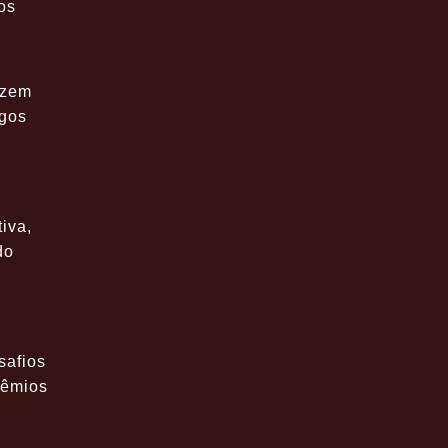
os
zem
ogos
iva,
do
safios
rêmios