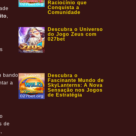
Raciocínio que
Conquista a
dade
Comunidade
ito
,
Descubra o Universo
do Jogo Zeus com
027bet
os
um bando
Descubra o
Fascinante Mundo de
ntar a
SkyLanterns: A Nova
Sensação nos Jogos
de Estratégia
go
s de
,