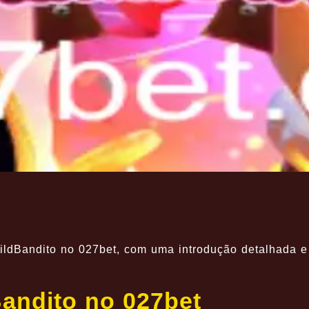
ildBandito no 027bet, com uma introdução detalhada e
andito no 027bet