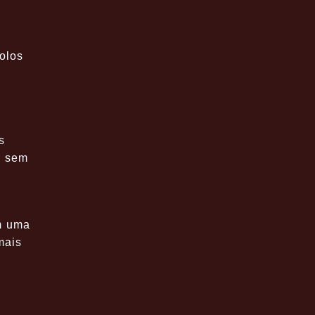
olos
s
e sem
em uma
mais