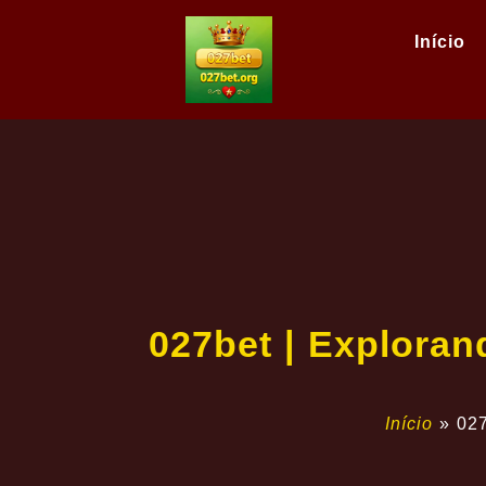
Início
027bet | Explora
Início
»
027