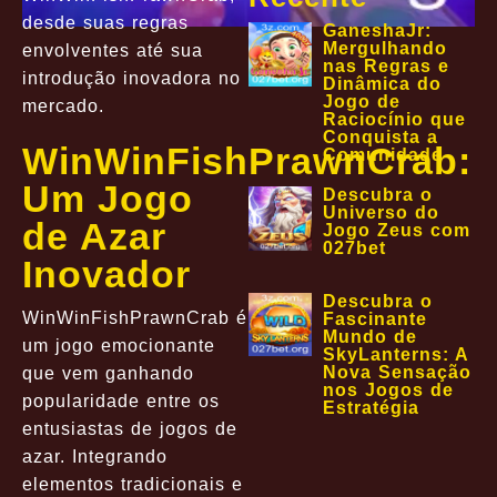
desde suas regras
GaneshaJr:
Mergulhando
envolventes até sua
nas Regras e
introdução inovadora no
Dinâmica do
Jogo de
mercado.
Raciocínio que
Conquista a
WinWinFishPrawnCrab:
Comunidade
Um Jogo
Descubra o
Universo do
de Azar
Jogo Zeus com
027bet
Inovador
Descubra o
WinWinFishPrawnCrab é
Fascinante
Mundo de
um jogo emocionante
SkyLanterns: A
Nova Sensação
que vem ganhando
nos Jogos de
popularidade entre os
Estratégia
entusiastas de jogos de
azar. Integrando
elementos tradicionais e