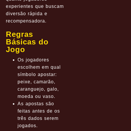
experientes que buscam
diversão rápida e
recompensadora.
Regras
Básicas do
Jogo
Os jogadores
escolhem em qual
símbolo apostar:
peixe, camarão,
caranguejo, galo,
moeda ou vaso.
As apostas são
feitas antes de os
três dados serem
jogados.