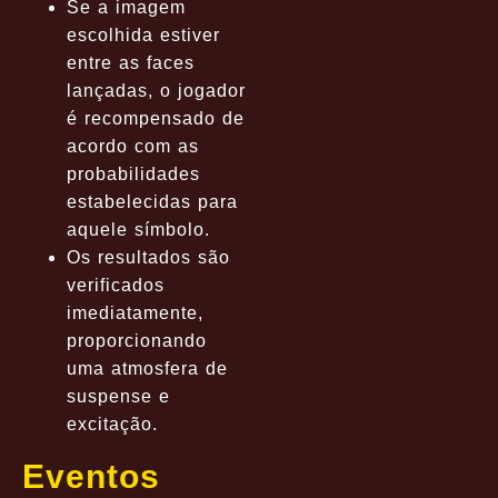
Se a imagem
escolhida estiver
entre as faces
lançadas, o jogador
é recompensado de
acordo com as
probabilidades
estabelecidas para
aquele símbolo.
Os resultados são
verificados
imediatamente,
proporcionando
uma atmosfera de
suspense e
excitação.
Eventos