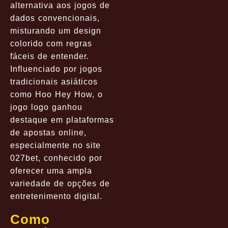
alternativa aos jogos de
dados convencionais,
misturando um design
colorido com regras
fáceis de entender.
Influenciado por jogos
tradicionais asiáticos
como Hoo Hey How, o
jogo logo ganhou
destaque em plataformas
de apostas online,
especialmente no site
027bet, conhecido por
oferecer uma ampla
variedade de opções de
entretenimento digital.
Como